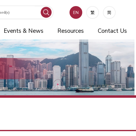
EN
繁
简
Events & News
Resources
Contact Us