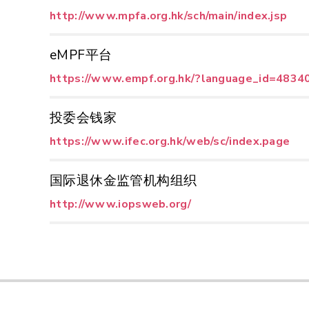
http://www.mpfa.org.hk/sch/main/index.jsp
eMPF平台
https://www.empf.org.hk/?language_id=4834
投委会钱家
https://www.ifec.org.hk/web/sc/index.page
国际退休金监管机构组织
http://www.iopsweb.org/